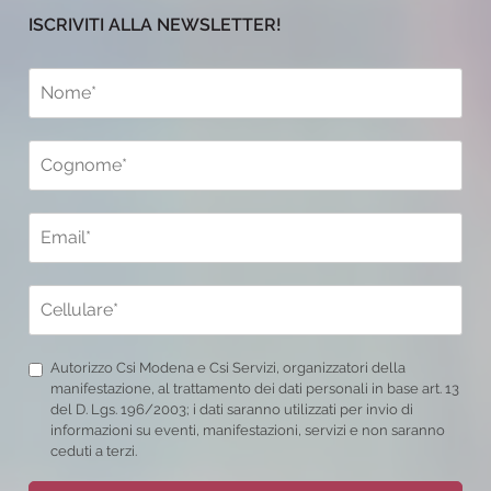
ISCRIVITI ALLA NEWSLETTER!
Autorizzo Csi Modena e Csi Servizi, organizzatori della
manifestazione, al trattamento dei dati personali in base art. 13
del D. Lgs. 196/2003; i dati saranno utilizzati per invio di
informazioni su eventi, manifestazioni, servizi e non saranno
ceduti a terzi.