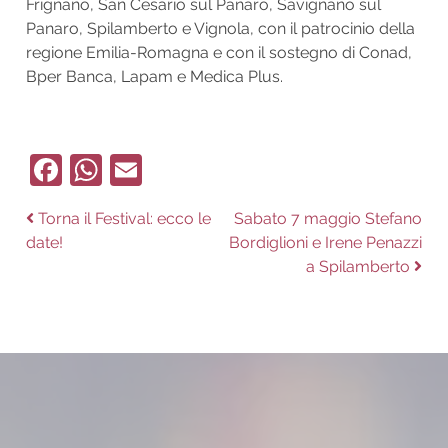
Frignano, San Cesario sul Panaro, Savignano sul
Panaro, Spilamberto e Vignola, con il patrocinio della
regione Emilia-Romagna e con il sostegno di Conad,
Bper Banca, Lapam e Medica Plus.
Facebook
WhatsApp
Email
Navigazione
Previous
Next
Torna il Festival: ecco le
Sabato 7 maggio Stefano
post:
post:
date!
Bordiglioni e Irene Penazzi
articoli
a Spilamberto