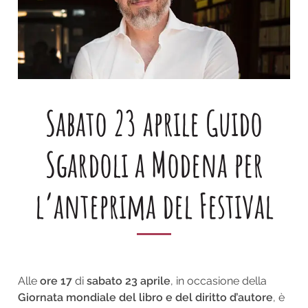
Sabato 23 aprile Guido
Sgardoli a Modena per
l’anteprima del Festival
Alle
ore 17
di
sabato 23 aprile
, in occasione della
Giornata mondiale del libro e del diritto d’autore
, è