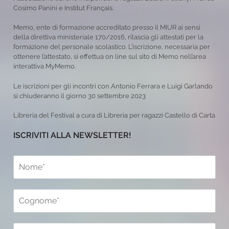
Cosimo Panini e Institut Français.
Memo, ente di formazione accreditato presso il MIUR ai sensi
della direttiva ministeriale 170/2016, rilascia gli attestati per la
formazione del personale scolastico. L’iscrizione, necessaria per
ottenere l’attestato, si effettua on line sul sito di Memo nell’area
interattiva MyMemo.
Le iscrizioni per gli incontri con Antonio Ferrara e Luigi Garlando
si chiuderanno il giorno 30 settembre 2023
Libreria del Festival a cura di Libreria per ragazzi Castello di Carta
ISCRIVITI ALLA NEWSLETTER!