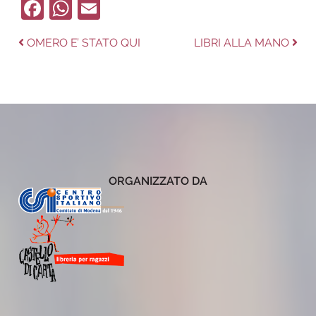
Facebook
WhatsApp
Email
Navigazione
Previous
Next
OMERO E’ STATO QUI
LIBRI ALLA MANO
post:
post:
articoli
ORGANIZZATO DA