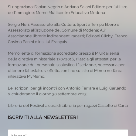
Si ringraziano: Fabian Negrin e Adriano Salani Editore per l’utilizzo
dell’immagine; Memo Multicentro Educativo Modena
Sergio Neri; Assessorato alla Cultura, Sport e Tempo libero e
Assessorato all’Istruzione del Comune di Modena; Alir
Associazione librerie indipendenti ragazzi; Edizioni Clichy; Franco
Cosimo Panini e Institut Français.
Memo, ente di formazione accreditato presso il MIUR ai sensi
della direttiva ministeriale 170/2016, rilascia gli attestati per la
formazione del personale scolastico. L’iscrizione, necessaria per
ottenere l’attestato, si effettua on line sul sito di Memo nell’area
interattiva MyMemo.
Le iscrizioni per gli incontri con Antonio Ferrara e Luigi Garlando
si chiuderanno il giorno 30 settembre 2023
Libreria del Festival a cura di Libreria per ragazzi Castello di Carta
ISCRIVITI ALLA NEWSLETTER!