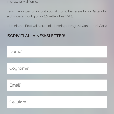
interattiva MyMemo.
Le iscrizioni per gli incontri con Antonio Ferrara e Luigi Garlando
si chiuderanno il giorno 30 settembre 2023
Libreria del Festival a cura di Libreria per ragazzi Castello di Carta
ISCRIVITI ALLA NEWSLETTER!