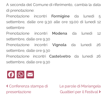
A seconda del Comune di riferimento, cambia la data
di prenotazione:
Prenotazione incontri
Formigine
da lunedì 5
settembre, dalle ore 9.30 alle ore 19.00 di lunedì 12
settembre
Prenotazione incontri
Modena
da lunedì 12
settembre, dalle ore 9.30
Prenotazione incontri
Vignola
da lunedì 26
settembre, dalle ore 9.30
Prenotazione incontri
Castelvetro
da lunedì 26
settembre, dalle ore 9.30
Facebook
WhatsApp
Email
Navigazione
Previous
Next
Conferenza stampa di
Le parole di Mariangela
post:
post:
presentazione
Gualtieri per il Festival
articoli