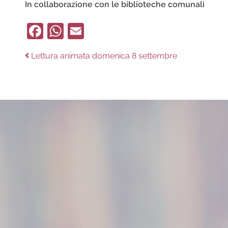
In collaborazione con le biblioteche comunali
Facebook
WhatsApp
Email
Navigazione
Previous
Lettura animata domenica 8 settembre
post:
articoli