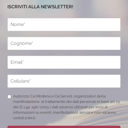
ISCRIVITI ALLA NEWSLETTER!
Autorizzo Csi Modena e Csi Servizi, organizzatori della
manifestazione, al trattamento dei dati personali in base art. 13
del D. Lgs. 196/2003; i dati saranno utilizzati per invio di
informazioni su eventi, manifestazioni, servizi e non saranno
ceduti a terzi.