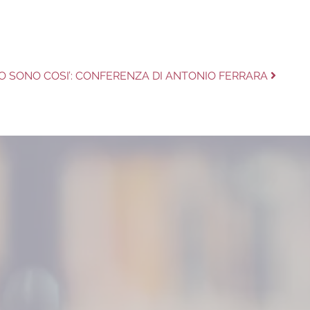
Next
IO SONO COSI’: CONFERENZA DI ANTONIO FERRARA
ost: