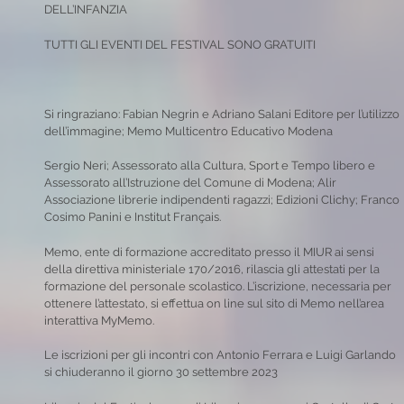
DELL’INFANZIA
TUTTI GLI EVENTI DEL FESTIVAL SONO GRATUITI
Si ringraziano: Fabian Negrin e Adriano Salani Editore per l’utilizzo
dell’immagine; Memo Multicentro Educativo Modena
Sergio Neri; Assessorato alla Cultura, Sport e Tempo libero e
Assessorato all’Istruzione del Comune di Modena; Alir
Associazione librerie indipendenti ragazzi; Edizioni Clichy; Franco
Cosimo Panini e Institut Français.
Memo, ente di formazione accreditato presso il MIUR ai sensi
della direttiva ministeriale 170/2016, rilascia gli attestati per la
formazione del personale scolastico. L’iscrizione, necessaria per
ottenere l’attestato, si effettua on line sul sito di Memo nell’area
interattiva MyMemo.
Le iscrizioni per gli incontri con Antonio Ferrara e Luigi Garlando
si chiuderanno il giorno 30 settembre 2023