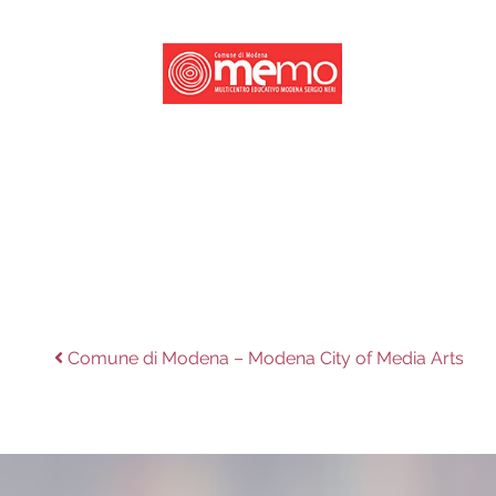
Navigazione
Previous
Comune di Modena – Modena City of Media Arts
post:
articoli