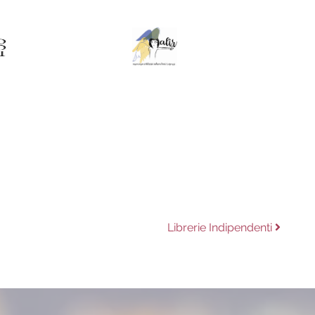
Next
Librerie Indipendenti
post: