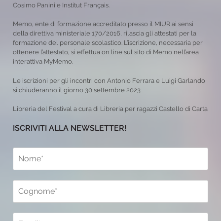
Cosimo Panini e Institut Français.
Memo, ente di formazione accreditato presso il MIUR ai sensi
della direttiva ministeriale 170/2016, rilascia gli attestati per la
formazione del personale scolastico. L’iscrizione, necessaria per
ottenere l’attestato, si effettua on line sul sito di Memo nell’area
interattiva MyMemo.
Le iscrizioni per gli incontri con Antonio Ferrara e Luigi Garlando
si chiuderanno il giorno 30 settembre 2023
Libreria del Festival a cura di Libreria per ragazzi Castello di Carta
ISCRIVITI ALLA NEWSLETTER!