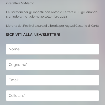
interattiva MyMemo.
Le iscrizioni per gli incontri con Antonio Ferrara e Luigi Garlando
si chiuderanno il giorno 30 settembre 2023
Libreria del Festival a cura di Libreria per ragazzi Castello di Carta
ISCRIVITI ALLA NEWSLETTER!