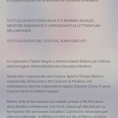
in collaborazione con le Biblioteche comunali di Modena
TUTTI GLI EVENTI SONO RIVOLTI A BAMBINI, RAGAZZI,
GENITORI, INSEGNANTI E APPASSIONATI DI LETTERATURA
DELL’INFANZIA
TUTTI GLI EVENTI DEL FESTIVAL SONO GRATUITI
Si ringraziano: Fabian Negrin e Adriano Salani Editore per l’utilizzo
dell’immagine; Memo Multicentro Educativo Modena
Sergio Neri; Assessorato alla Cultura, Sport e Tempo libero e
Assessorato all’Istruzione del Comune di Modena; Alir
Associazione librerie indipendenti ragazzi; Edizioni Clichy; Franco
Cosimo Panini e Institut Français.
Memo, ente di formazione accreditato presso il MIUR ai sensi
della direttiva ministeriale 170/2016, rilascia gli attestati per la
formazione del personale scolastico. L’iscrizione, necessaria per
ottenere l’attestato, si effettua on line sul sito di Memo nell’area