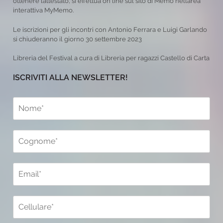
ottenere l’attestato, si effettua on line sul sito di Memo nell’area
interattiva MyMemo.
Le iscrizioni per gli incontri con Antonio Ferrara e Luigi Garlando
si chiuderanno il giorno 30 settembre 2023
Libreria del Festival a cura di Libreria per ragazzi Castello di Carta
ISCRIVITI ALLA NEWSLETTER!