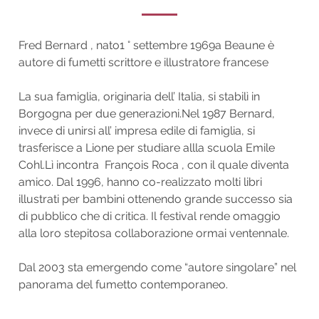
Fred Bernard
, nato
1 °
settembre 1969
a
Beaune
è
autore
di fumetti scrittore
e
illustratore francese
La sua famiglia, originaria dell’ Italia, si stabilì in
Borgogna per due generazioni.Nel 1987 Bernard,
invece di unirsi all’ impresa edile di famiglia, si
trasferisce a
Lione
per studiare allla scuola
Emile
Cohl
.Lì incontra
François Roca
, con il quale diventa
amico. Dal 1996, hanno co-realizzato molti libri
illustrati per bambini ottenendo grande successo sia
di pubblico che di critica.
Il festival rende omaggio
alla loro stepitosa collaborazione ormai ventennale.
Dal 2003 sta emergendo come “autore singolare” nel
panorama del fumetto contemporaneo.