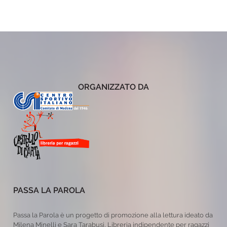
ORGANIZZATO DA
PASSA LA PAROLA
Passa la Parola è un progetto di promozione alla lettura ideato da
Milena Minelli e Sara Tarabusi, Libreria indipendente per ragazzi