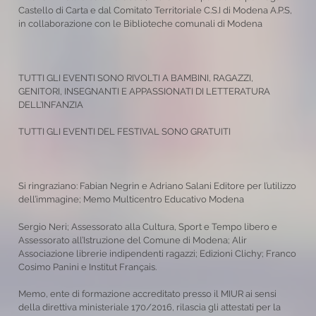
Castello di Carta e dal Comitato Territoriale C.S.I di Modena A.P.S,
in collaborazione con le Biblioteche comunali di Modena
TUTTI GLI EVENTI SONO RIVOLTI A BAMBINI, RAGAZZI,
GENITORI, INSEGNANTI E APPASSIONATI DI LETTERATURA
DELL’INFANZIA
TUTTI GLI EVENTI DEL FESTIVAL SONO GRATUITI
Si ringraziano: Fabian Negrin e Adriano Salani Editore per l’utilizzo
dell’immagine; Memo Multicentro Educativo Modena
Sergio Neri; Assessorato alla Cultura, Sport e Tempo libero e
Assessorato all’Istruzione del Comune di Modena; Alir
Associazione librerie indipendenti ragazzi; Edizioni Clichy; Franco
Cosimo Panini e Institut Français.
Memo, ente di formazione accreditato presso il MIUR ai sensi
della direttiva ministeriale 170/2016, rilascia gli attestati per la