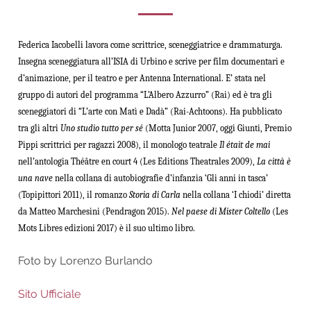
Federica Iacobelli lavora come scrittrice, sceneggiatrice e drammaturga.
Insegna sceneggiatura all’ISIA di Urbino e scrive per film documentari e
d’animazione, per il teatro e per Antenna International. E’ stata nel
gruppo di autori del programma “L’Albero Azzurro” (Rai) ed è tra gli
sceneggiatori di “L’arte con Matì e Dadà” (Rai-Achtoons). Ha pubblicato
tra gli altri
Uno studio tutto per sé
(Motta Junior 2007, oggi Giunti, Premio
Pippi scrittrici per ragazzi 2008), il monologo teatrale
Il était de mai
nell’antologia Théâtre en court 4 (Les Editions Theatrales 2009),
La città è
una nave
nella collana di autobiografie d’infanzia ‘Gli anni in tasca’
(Topipittori 2011), il romanzo
Storia di Carla
nella collana ‘I chiodi’ diretta
da Matteo Marchesini (Pendragon 2015).
Nel paese di Mister Coltello
(Les
Mots Libres edizioni 2017) è il suo ultimo libro.
Foto by Lorenzo Burlando
Sito Ufficiale