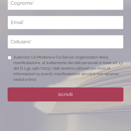
Autorizzo Csi Modena e Csi Servizi, organizzatori della
manifestazione, al trattamento dei dati personali in base art. 13
del D. Lgs. 196/2003; i dati saranno utilizzati per invio di
informazioni su eventi, manifestazioni, servizi e non saranno
ceduti a terzi.
iscriviti