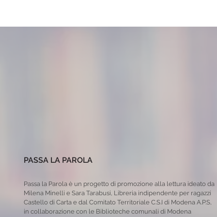
PASSA LA PAROLA
Passa la Parola è un progetto di promozione alla lettura ideato da
Milena Minelli e Sara Tarabusi, Libreria indipendente per ragazzi
Castello di Carta e dal Comitato Territoriale C.S.I di Modena A.P.S,
in collaborazione con le Biblioteche comunali di Modena