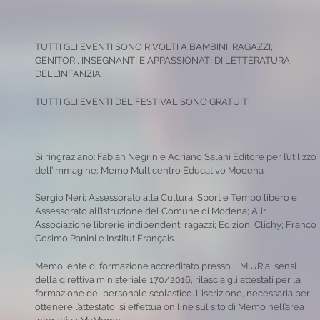
TUTTI GLI EVENTI SONO RIVOLTI A BAMBINI, RAGAZZI,
GENITORI, INSEGNANTI E APPASSIONATI DI LETTERATURA
DELL’INFANZIA
TUTTI GLI EVENTI DEL FESTIVAL SONO GRATUITI
Si ringraziano: Fabian Negrin e Adriano Salani Editore per l’utilizzo
dell’immagine; Memo Multicentro Educativo Modena
Sergio Neri; Assessorato alla Cultura, Sport e Tempo libero e
Assessorato all’Istruzione del Comune di Modena; Alir
Associazione librerie indipendenti ragazzi; Edizioni Clichy; Franco
Cosimo Panini e Institut Français.
Memo, ente di formazione accreditato presso il MIUR ai sensi
della direttiva ministeriale 170/2016, rilascia gli attestati per la
formazione del personale scolastico. L’iscrizione, necessaria per
ottenere l’attestato, si effettua on line sul sito di Memo nell’area