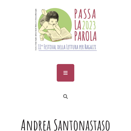
Skip
to
content
Andrea Santonastaso