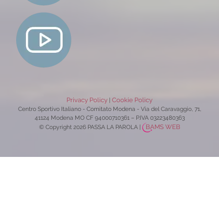
Privacy Policy
Cookie Policy
|
Centro Sportivo Italiano - Comitato Modena - Via del Caravaggio, 71,
41124 Modena MO CF 94000710361 – P.IVA 03223480363
BAMS WEB
© Copyright 2026 PASSA LA PAROLA
|