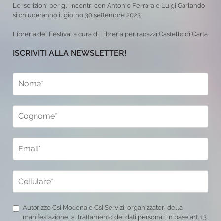
Le iscrizioni per gli incontri con Antonio Ferrara e Luigi Garlando
si chiuderanno il giorno 30 settembre 2023
Libreria del Festival a cura di Libreria per ragazzi Castello di Carta
ISCRIVITI ALLA NEWSLETTER!
Autorizzo Csi Modena e Csi Servizi, organizzatori della
manifestazione, al trattamento dei dati personali in base art. 13