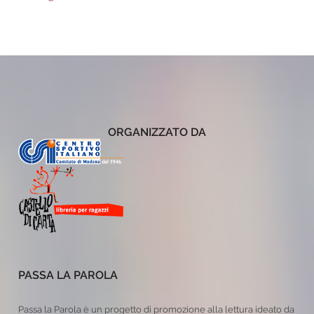
ORGANIZZATO DA
PASSA LA PAROLA
Passa la Parola è un progetto di promozione alla lettura ideato da