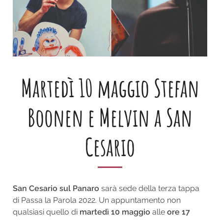
Martedì 10 maggio Stefan
Boonen e Melvin a San
Cesario
San Cesario sul Panaro
sarà sede della terza tappa
di Passa la Parola 2022. Un appuntamento non
qualsiasi quello di
martedì 10 maggio
alle
ore 17