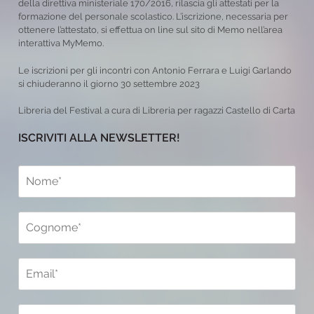
della direttiva ministeriale 170/2016, rilascia gli attestati per la
formazione del personale scolastico. L’iscrizione, necessaria per
ottenere l’attestato, si effettua on line sul sito di Memo nell’area
interattiva MyMemo.
Le iscrizioni per gli incontri con Antonio Ferrara e Luigi Garlando
si chiuderanno il giorno 30 settembre 2023
Libreria del Festival a cura di Libreria per ragazzi Castello di Carta
ISCRIVITI ALLA NEWSLETTER!