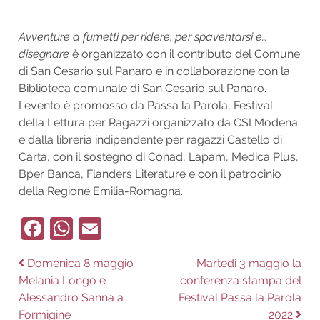
Avventure a fumetti per ridere, per spaventarsi e…
disegnare
è organizzato con il contributo del Comune
di San Cesario sul Panaro e in collaborazione con la
Biblioteca comunale di San Cesario sul Panaro.
L’evento è promosso da Passa la Parola, Festival
della Lettura per Ragazzi organizzato da CSI Modena
e dalla libreria indipendente per ragazzi Castello di
Carta, con il sostegno di Conad, Lapam, Medica Plus,
Bper Banca, Flanders Literature e con il patrocinio
della Regione Emilia-Romagna.
Facebook
WhatsApp
Email
Navigazione
Previous
Next
Domenica 8 maggio
Martedì 3 maggio la
post:
post:
Melania Longo e
conferenza stampa del
articoli
Alessandro Sanna a
Festival Passa la Parola
Formigine
2022