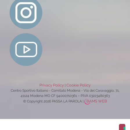
Privacy Policy
Cookie Policy
|
Centro Sportivo Italiano - Comitato Modena - Via del Caravaggio, 71,
41124 Modena MO CF 94000710361 – P.IVA 03223480363
BAMS WEB
© Copyright 2026 PASSA LA PAROLA
|