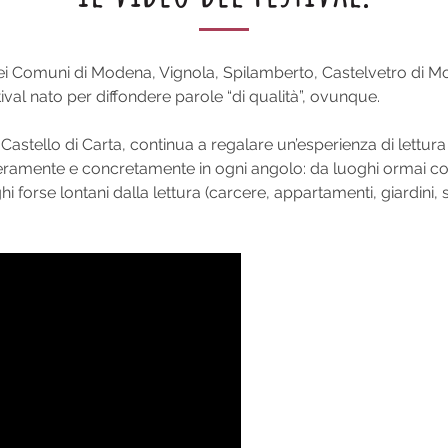
lto nei Comuni di Modena, Vignola, Spilamberto, Castelvetro d
tival nato per diffondere parole “di qualità”, ovunque.
Castello di Carta, continua a regalare un’esperienza di lettura
eramente e concretamente in ogni angolo: da luoghi ormai cons
hi forse lontani dalla lettura (carcere, appartamenti, giardini,