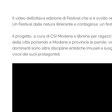
Il video dell’ottava edizione di Festival che si è svo
Un Festival dalla natura itinerante e contagiosa, un fes
Il progetto, a cura di CSI Modena e libreria per ragazzi 
della città portando a Modena e provincia le parole, v
dominanti sono altre discipline artistiche (musei) a luog
voce dei suoi protagonisti.