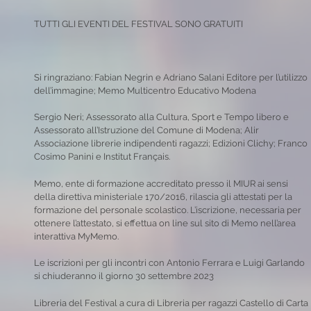
TUTTI GLI EVENTI DEL FESTIVAL SONO GRATUITI
Si ringraziano: Fabian Negrin e Adriano Salani Editore per l’utilizzo
dell’immagine; Memo Multicentro Educativo Modena
Sergio Neri; Assessorato alla Cultura, Sport e Tempo libero e
Assessorato all’Istruzione del Comune di Modena; Alir
Associazione librerie indipendenti ragazzi; Edizioni Clichy; Franco
Cosimo Panini e Institut Français.
Memo, ente di formazione accreditato presso il MIUR ai sensi
della direttiva ministeriale 170/2016, rilascia gli attestati per la
formazione del personale scolastico. L’iscrizione, necessaria per
ottenere l’attestato, si effettua on line sul sito di Memo nell’area
interattiva MyMemo.
Le iscrizioni per gli incontri con Antonio Ferrara e Luigi Garlando
si chiuderanno il giorno 30 settembre 2023
Libreria del Festival a cura di Libreria per ragazzi Castello di Carta