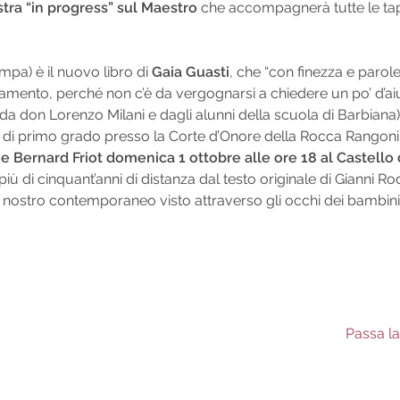
tra “in progress” sul Maestro
che accompagnerà tutte le tapp
mpa) è il nuovo libro di
Gaia Guasti
, che “con finezza e parol
ento, perché non c’è da vergognarsi a chiedere un po’ d’aiuto: 
o da don Lorenzo Milani e dagli alunni della scuola di Barbiana
ria di primo grado presso la Corte d’Onore della Rocca Rangoni,
 e Bernard Friot domenica 1 ottobre alle ore 18 al Castello
iù di cinquant’anni di distanza dal testo originale di Gianni Rod
del nostro contemporaneo visto attraverso gli occhi dei bambini
Next
Passa l
post: