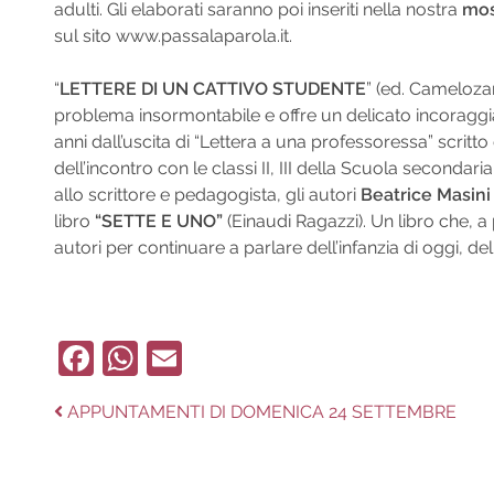
adulti. Gli elaborati saranno poi inseriti nella nostra
mos
sul sito www.passalaparola.it.
“
LETTERE DI UN CATTIVO STUDENTE
” (ed. Cameloza
problema insormontabile e offre un delicato incoraggiam
anni dall’uscita di “Lettera a una professoressa” scritt
dell’incontro con le classi II, III della Scuola seconda
allo scrittore e pedagogista, gli autori
Beatrice Masini
libro
“SETTE E UNO”
(Einaudi Ragazzi). Un libro che, a p
autori per continuare a parlare dell’infanzia di oggi, 
Facebook
WhatsApp
Email
Navigazione
Previous
APPUNTAMENTI DI DOMENICA 24 SETTEMBRE
post:
articoli