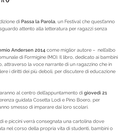
edizione di
Passa la Parola
, un Festival che quest’anno
sguardo attento alla letteratura per ragazzi senza
emio Andersen 2014
come miglior autore – nell’albo
munale di Formigine (MO). Il libro, dedicato ai bambini
o, attraverso la voce narrante di un ragazzino che in
re i diritti dei più deboli, per discutere di educazione
saranno al centro dell’appuntamento di
giovedì 21
nferenza guidata Cosetta Lodi e Pino Boero, per
hanno smesso di imparare dai loro scolari.
andi e piccini verrà consegnata una cartolina dove
ta nel corso della propria vita di studenti, bambini o