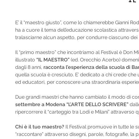
E’ il “maestro giusto”, come lo chiamerebbe Gianni Rodari
ha a cuore il tema dell’educazione scolastica attraver
tralasciarne alcun aspetto, per condurre ciascuno dei pa
Il “primo maestro” che incontriamo al Festival è Don Mila
illustrato
“IL MAESTRO”
(ed. Orecchio Acerbo) domenica
dagli 8 anni,
racconta l’esperienza della scuola di Ba
quella scuola è cresciuto. E’ dedicato a chi crede che u
ed educatori, per conoscere una straordinaria esperie
Due grandi maestri che hanno cambiato il modo di con
settembre a Modena
“L’ARTE DELLO SCRIVERE”
dall
ripercorrere il “carteggio tra Lodi e Milani” attravers
Chi è il tuo maestro?
Il Festival promuove in tutte le 
“raccontare” attraverso disegni, parole, fotografie, la