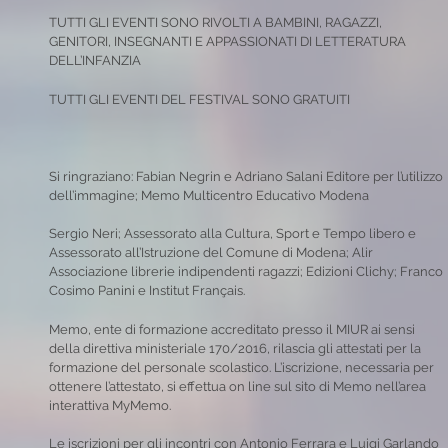
TUTTI GLI EVENTI SONO RIVOLTI A BAMBINI, RAGAZZI,
GENITORI, INSEGNANTI E APPASSIONATI DI LETTERATURA
DELL’INFANZIA
TUTTI GLI EVENTI DEL FESTIVAL SONO GRATUITI
Si ringraziano: Fabian Negrin e Adriano Salani Editore per l’utilizzo
dell’immagine; Memo Multicentro Educativo Modena
Sergio Neri; Assessorato alla Cultura, Sport e Tempo libero e
Assessorato all’Istruzione del Comune di Modena; Alir
Associazione librerie indipendenti ragazzi; Edizioni Clichy; Franco
Cosimo Panini e Institut Français.
Memo, ente di formazione accreditato presso il MIUR ai sensi
della direttiva ministeriale 170/2016, rilascia gli attestati per la
formazione del personale scolastico. L’iscrizione, necessaria per
ottenere l’attestato, si effettua on line sul sito di Memo nell’area
interattiva MyMemo.
Le iscrizioni per gli incontri con Antonio Ferrara e Luigi Garlando