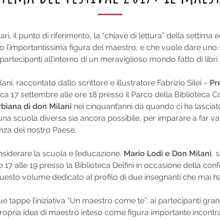
, il punto di riferimento, la “chiave di lettura” della settima 
so l’importantissima figura del maestro, e che vuole dare uno 
rtecipanti all’interno di un meraviglioso mondo fatto di libri.
ni, raccontato dallo scrittore e illustratore Fabrizio Silei –
Pr
 17 settembre alle ore 18 presso il Parco della Biblioteca Co
rbiana di don Milani
nei cinquant’anni da quando ci ha lasciat
na scuola diversa sia ancora possibile, per imparare a far vale
nza del nostro Paese.
siderare la scuola e l’educazione,
Mario Lodi e Don Milani
, 
e 17 alle 19 presso la Biblioteca Delfini in occasione della co
o questo volume dedicato al profilo di due insegnanti che mai 
sue tappe l’iniziativa “Un maestro come te”: ai partecipanti gr
 propria idea di maestro inteso come figura importante incontra