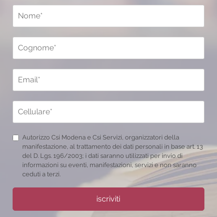
Autorizzo Csi Modena e Csi Servizi, organizzatori della
manifestazione, al trattamento dei dati personali in base art. 13
del D. Lgs. 196/2003; i dati saranno utilizzati per invio di
informazioni su eventi, manifestazioni, servizi e non saranno
ceduti a terzi.
iscriviti