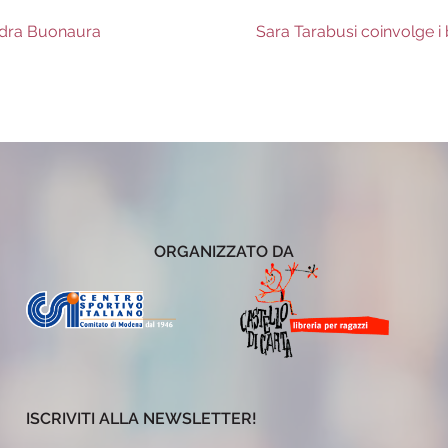
Next
andra Buonaura
Sara Tarabusi coinvolge i 
post:
ORGANIZZATO DA
ISCRIVITI ALLA NEWSLETTER!