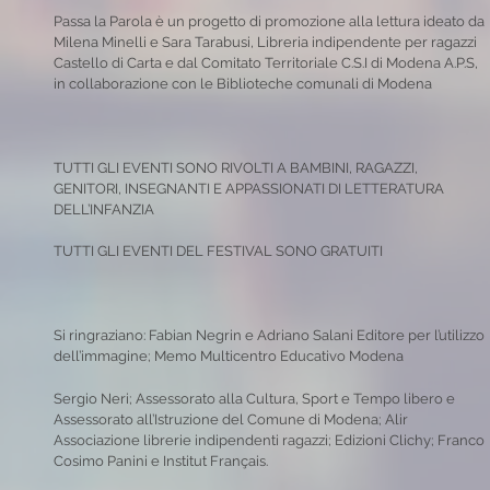
Passa la Parola è un progetto di promozione alla lettura ideato da
Milena Minelli e Sara Tarabusi, Libreria indipendente per ragazzi
Castello di Carta e dal Comitato Territoriale C.S.I di Modena A.P.S,
in collaborazione con le Biblioteche comunali di Modena
TUTTI GLI EVENTI SONO RIVOLTI A BAMBINI, RAGAZZI,
GENITORI, INSEGNANTI E APPASSIONATI DI LETTERATURA
DELL’INFANZIA
TUTTI GLI EVENTI DEL FESTIVAL SONO GRATUITI
Si ringraziano: Fabian Negrin e Adriano Salani Editore per l’utilizzo
dell’immagine; Memo Multicentro Educativo Modena
Sergio Neri; Assessorato alla Cultura, Sport e Tempo libero e
Assessorato all’Istruzione del Comune di Modena; Alir
Associazione librerie indipendenti ragazzi; Edizioni Clichy; Franco
Cosimo Panini e Institut Français.