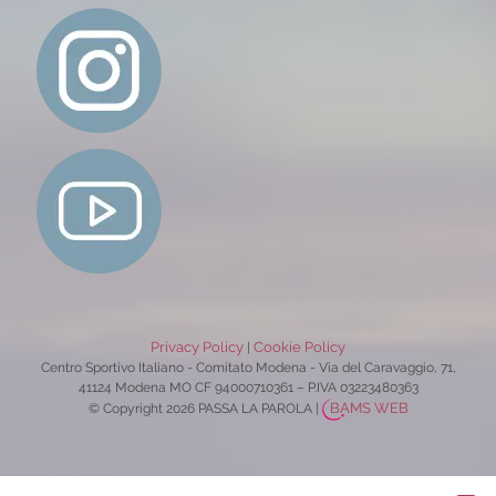
Privacy Policy
Cookie Policy
|
Centro Sportivo Italiano - Comitato Modena - Via del Caravaggio, 71,
41124 Modena MO CF 94000710361 – P.IVA 03223480363
BAMS WEB
© Copyright 2026 PASSA LA PAROLA
|