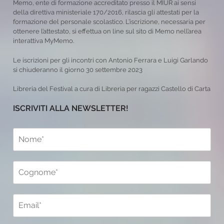
Memo, ente di formazione accreditato presso il MIUR ai sensi
della direttiva ministeriale 170/2016, rilascia gli attestati per la
formazione del personale scolastico. L’iscrizione, necessaria per
ottenere l’attestato, si effettua on line sul sito di Memo nell’area
interattiva MyMemo.
Le iscrizioni per gli incontri con Antonio Ferrara e Luigi Garlando
si chiuderanno il giorno 30 settembre 2023
Libreria del Festival a cura di Libreria per ragazzi Castello di Carta
ISCRIVITI ALLA NEWSLETTER!