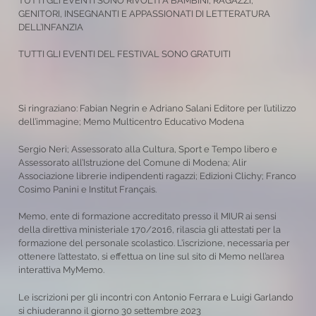
TUTTI GLI EVENTI SONO RIVOLTI A BAMBINI, RAGAZZI,
GENITORI, INSEGNANTI E APPASSIONATI DI LETTERATURA
DELL’INFANZIA
TUTTI GLI EVENTI DEL FESTIVAL SONO GRATUITI
Si ringraziano: Fabian Negrin e Adriano Salani Editore per l’utilizzo
dell’immagine; Memo Multicentro Educativo Modena
Sergio Neri; Assessorato alla Cultura, Sport e Tempo libero e
Assessorato all’Istruzione del Comune di Modena; Alir
Associazione librerie indipendenti ragazzi; Edizioni Clichy; Franco
Cosimo Panini e Institut Français.
Memo, ente di formazione accreditato presso il MIUR ai sensi
della direttiva ministeriale 170/2016, rilascia gli attestati per la
formazione del personale scolastico. L’iscrizione, necessaria per
ottenere l’attestato, si effettua on line sul sito di Memo nell’area
interattiva MyMemo.
Le iscrizioni per gli incontri con Antonio Ferrara e Luigi Garlando
si chiuderanno il giorno 30 settembre 2023