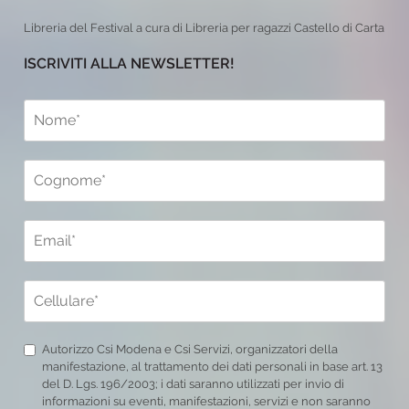
Libreria del Festival a cura di Libreria per ragazzi Castello di Carta
ISCRIVITI ALLA NEWSLETTER!
Autorizzo Csi Modena e Csi Servizi, organizzatori della
manifestazione, al trattamento dei dati personali in base art. 13
del D. Lgs. 196/2003; i dati saranno utilizzati per invio di
informazioni su eventi, manifestazioni, servizi e non saranno