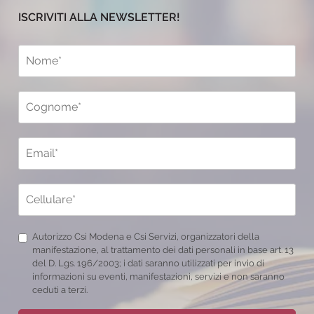
ISCRIVITI ALLA NEWSLETTER!
Autorizzo Csi Modena e Csi Servizi, organizzatori della
manifestazione, al trattamento dei dati personali in base art. 13
del D. Lgs. 196/2003; i dati saranno utilizzati per invio di
informazioni su eventi, manifestazioni, servizi e non saranno
ceduti a terzi.