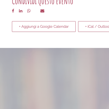
Condividi questo evento
+ Aggiungi a Google Calendar
+ iCal / Outlo