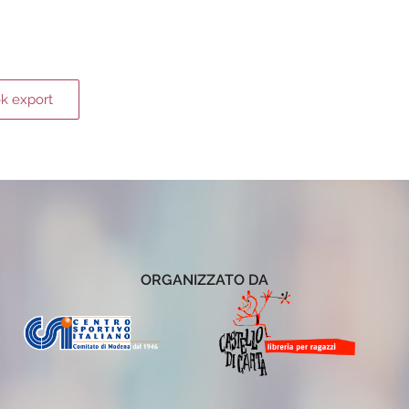
ok export
ORGANIZZATO DA