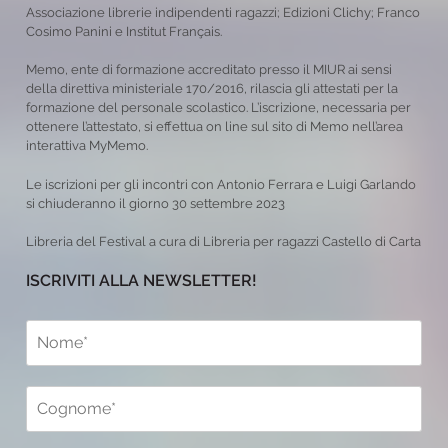
Associazione librerie indipendenti ragazzi; Edizioni Clichy; Franco
Cosimo Panini e Institut Français.
Memo, ente di formazione accreditato presso il MIUR ai sensi
della direttiva ministeriale 170/2016, rilascia gli attestati per la
formazione del personale scolastico. L’iscrizione, necessaria per
ottenere l’attestato, si effettua on line sul sito di Memo nell’area
interattiva MyMemo.
Le iscrizioni per gli incontri con Antonio Ferrara e Luigi Garlando
si chiuderanno il giorno 30 settembre 2023
Libreria del Festival a cura di Libreria per ragazzi Castello di Carta
ISCRIVITI ALLA NEWSLETTER!