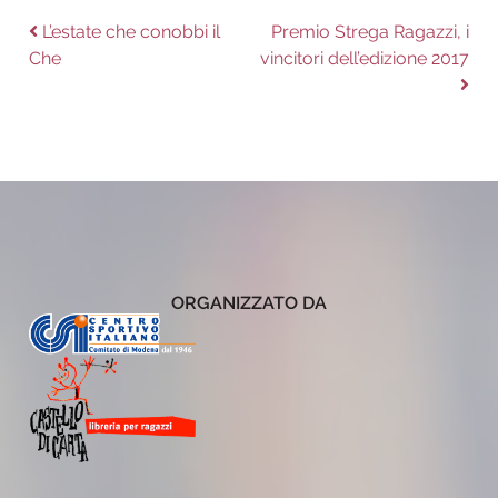
Navigazione
Previous
Next
L’estate che conobbi il
Premio Strega Ragazzi, i
post:
post:
Che
vincitori dell’edizione 2017
articoli
ORGANIZZATO DA